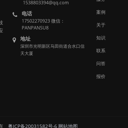
1538803394@qq.com
案例
电话
。
17502270923 微信：
技
关于
PANPANSU8
应
知识
地址
深圳市光明新区马田街道合水口信
联系
天大厦
问答
报价
权所有
粤ICP备20031582号-6
网站地图