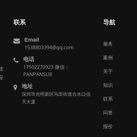
联系
导航
Email
服务
1538803394@qq.com
案例
电话
。
17502270923 微信：
技
关于
PANPANSU8
应
知识
地址
深圳市光明新区马田街道合水口信
联系
天大厦
问答
报价