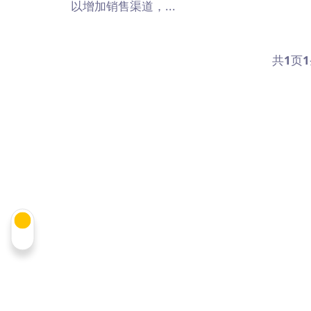
以增加销售渠道，...
共
1
页
1